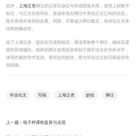
此外，
上海泛杏
脚注的位置应放在句末或段落末尾，使用上标数字
标注，与正文实质对应。老成幸免在脚注中类似正文已有的信息，
除非有格外发挥的必要。同期，尽量减少脚注数目，保持论文全体
结构的畅达性。
临了上海泛杏，提议在完成初稿后，通读查验整个脚注，确保其逻
辑性和准确性。精粹的脚注使用风俗有助于擢升论文的专科水平，
体现作家的学术造就。掌捏这些妙技，将为毕业论文的写稿提供有
劲因循。
毕业论文
写稿
上海泛杏
妙技
脚注
上一篇：
电子秤课程盘算与兑现