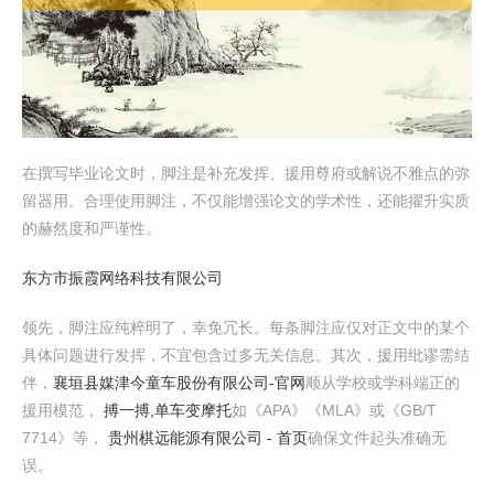
在撰写毕业论文时，脚注是补充发挥、援用尊府或解说不雅点的弥
留器用。合理使用脚注，不仅能增强论文的学术性，还能擢升实质
的赫然度和严谨性。
东方市振霞网络科技有限公司
领先，脚注应纯粹明了，幸免冗长。每条脚注应仅对正文中的某个
具体问题进行发挥，不宜包含过多无关信息。其次，援用纰谬需结
伴，
襄垣县媒津今童车股份有限公司-官网
顺从学校或学科端正的
援用模范，
搏一搏,单车变摩托
如《APA》《MLA》或《GB/T
7714》等，
贵州棋远能源有限公司 - 首页
确保文件起头准确无
误。